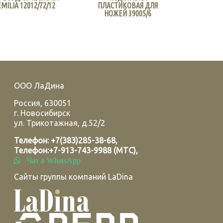
EMILIA 12012/72/12
ПЛАСТИКОВАЯ ДЛЯ
НОЖЕЙ 39005/6
ООО ЛаДина
Россия
,
630051
г.
Новосибирск
ул. Трикотажная, д.52/2
Телефон:
+7(383)285-38-68
,
Телефон:
+7-913-743-9988 (МТС)
,
Чат в WhatsApp
Сайты группы компаний LaDina