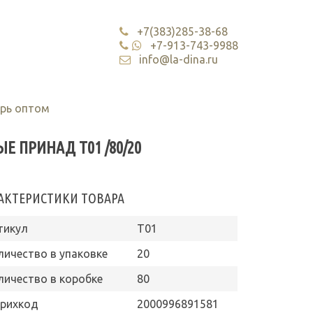
+7(383)285-38-68
+7-913-743-9988
info@la-dina.ru
арь оптом
Е ПРИНАД Т01 /80/20
АКТЕРИСТИКИ ТОВАРА
тикул
Т01
личество в упаковке
20
личество в коробке
80
рихкод
2000996891581