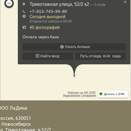
ООО ЛаДина
Россия
,
630051
.
Новосибирск
л. Трикотажная, д.52/2