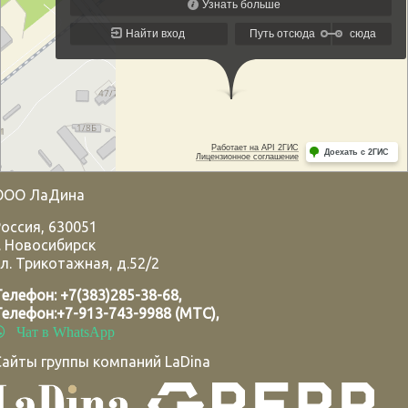
ООО ЛаДина
Россия
,
630051
.
Новосибирск
л. Трикотажная, д.52/2
Телефон:
+7(383)285-38-68
,
Телефон:
+7-913-743-9988 (МТС)
,
Чат в WhatsApp
Сайты группы компаний LaDina