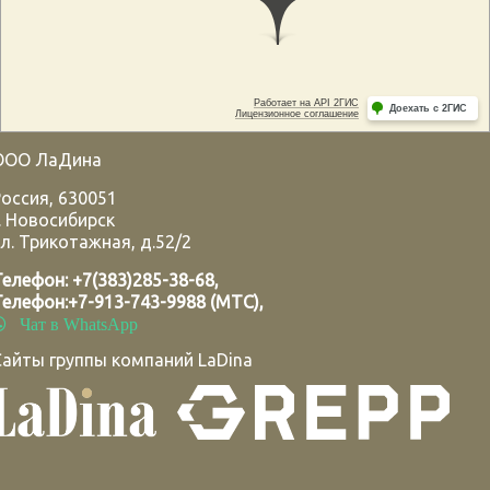
ООО ЛаДина
Россия
,
630051
.
Новосибирск
л. Трикотажная, д.52/2
Телефон:
+7(383)285-38-68
,
Телефон:
+7-913-743-9988 (МТС)
,
Чат в WhatsApp
Сайты группы компаний LaDina