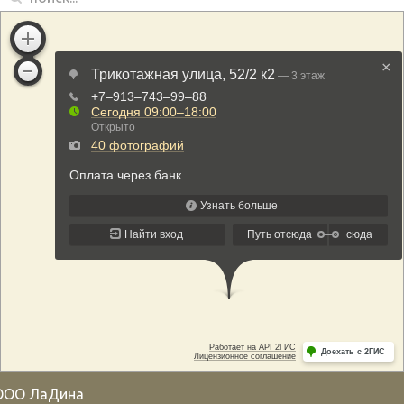
ООО ЛаДина