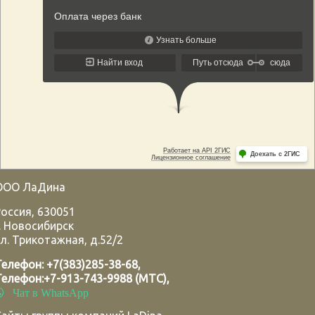
ООО ЛаДина
Россия
,
630051
.
Новосибирск
л. Трикотажная, д.52/2
Телефон:
+7(383)285-38-68
,
Телефон:
+7-913-743-9988 (МТС)
,
Чат в WhatsApp