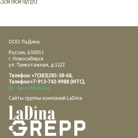
,5СМ 39СМ 10/72/12
ООО ЛаДина
Россия
,
630051
г.
Новосибирск
ул. Трикотажная, д.52/2
Телефон:
+7(383)285-38-68
,
Телефон:
+7-913-743-9988 (МТС)
,
Чат в WhatsApp
Сайты группы компаний LaDina