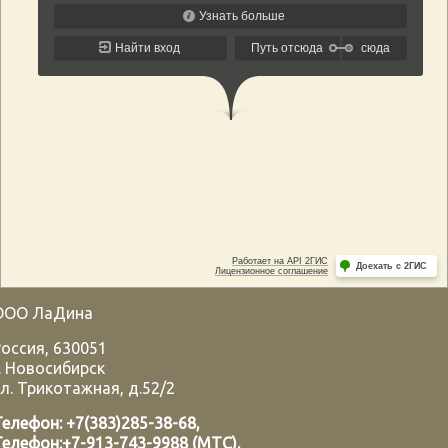
ООО ЛаДина
Россия
,
630051
.
Новосибирск
л. Трикотажная, д.52/2
Телефон:
+7(383)285-38-68
,
Телефон:
+7-913-743-9988 (МТС)
,