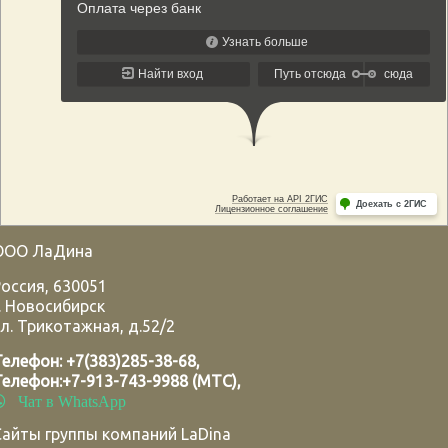
ООО ЛаДина
Россия
,
630051
.
Новосибирск
л. Трикотажная, д.52/2
Телефон:
+7(383)285-38-68
,
Телефон:
+7-913-743-9988 (МТС)
,
Чат в WhatsApp
Сайты группы компаний LaDina