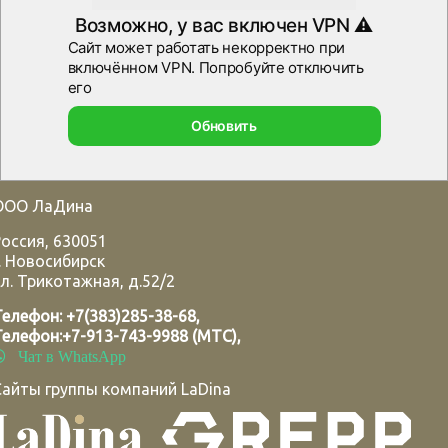
ООО ЛаДина
Россия
,
630051
.
Новосибирск
л. Трикотажная, д.52/2
Телефон:
+7(383)285-38-68
,
Телефон:
+7-913-743-9988 (МТС)
,
Чат в WhatsApp
Сайты группы компаний LaDina