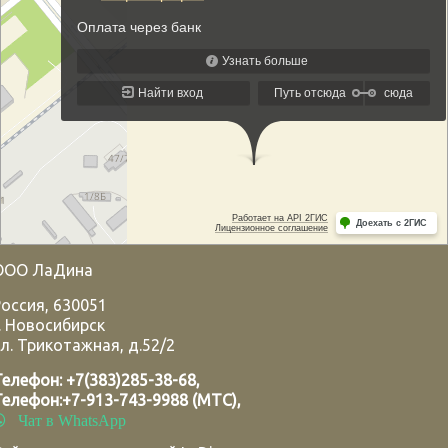
ООО ЛаДина
Россия
,
630051
.
Новосибирск
л. Трикотажная, д.52/2
Телефон:
+7(383)285-38-68
,
Телефон:
+7-913-743-9988 (МТС)
,
Чат в WhatsApp