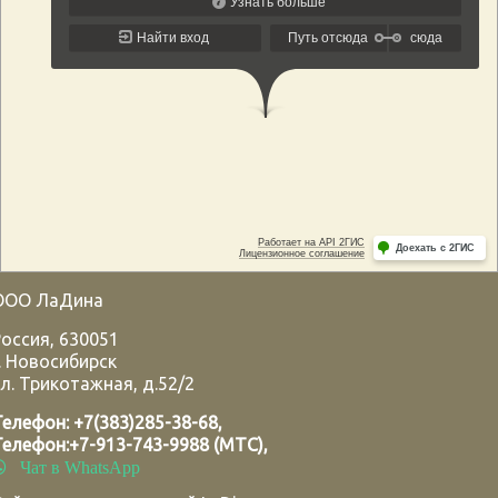
ООО ЛаДина
Россия
,
630051
.
Новосибирск
л. Трикотажная, д.52/2
Телефон:
+7(383)285-38-68
,
Телефон:
+7-913-743-9988 (МТС)
,
Чат в WhatsApp