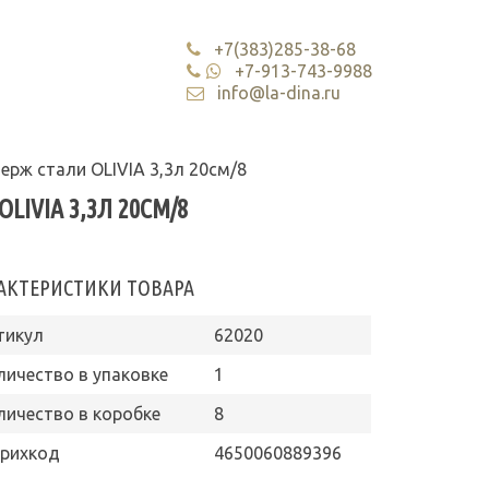
+7(383)285-38-68
+7-913-743-9988
info@la-dina.ru
ерж стали OLIVIA 3,3л 20см/8
IVIA 3,3Л 20СМ/8
АКТЕРИСТИКИ ТОВАРА
тикул
62020
личество в упаковке
1
личество в коробке
8
рихкод
4650060889396