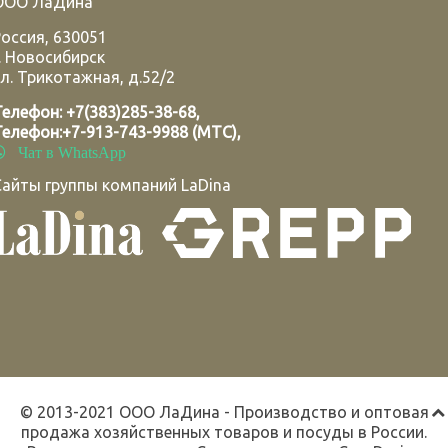
ООО ЛаДина
Россия
,
630051
.
Новосибирск
л. Трикотажная, д.52/2
Телефон:
+7(383)285-38-68
,
Телефон:
+7-913-743-9988 (МТС)
,
Чат в WhatsApp
Сайты группы компаний LaDina
© 2013-2021 ООО ЛаДина - Производство и оптовая
продажа хозяйственных товаров и посуды в России.