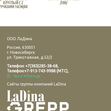
КРУГЛЫЙ С 2
/300/
РУЧКАМИ 16СМ/60
ООО ЛаДина
Россия
,
630051
г.
Новосибирск
ул. Трикотажная, д.52/2
Телефон:
+7(383)285-38-68
,
Телефон:
+7-913-743-9988 (МТС)
,
Чат в WhatsApp
Сайты группы компаний LaDina