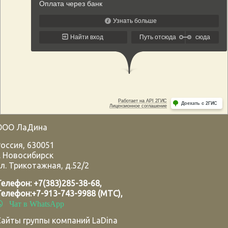
ООО ЛаДина
Россия
,
630051
.
Новосибирск
л. Трикотажная, д.52/2
Телефон:
+7(383)285-38-68
,
Телефон:
+7-913-743-9988 (МТС)
,
Чат в WhatsApp
Сайты группы компаний LaDina