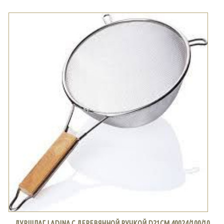
ДУРШЛАГ LADINA С ДЕРЕВЯННОЙ РУЧКОЙ D21СМ 40024/100/10