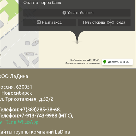
ООО ЛаДина
Россия
,
630051
.
Новосибирск
л. Трикотажная, д.52/2
Телефон:
+7(383)285-38-68
,
Телефон:
+7-913-743-9988 (МТС)
,
Чат в WhatsApp
Сайты группы компаний LaDina