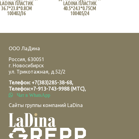
LADINA ПЛАСТИК
LADINA ПЛАСТИК
36.7*23.8*0.8СМ
40.5*24.3*0.75СМ
100402/36
100405/24
ООО ЛаДина
Россия
,
630051
г.
Новосибирск
ул. Трикотажная, д.52/2
Телефон:
+7(383)285-38-68
,
Телефон:
+7-913-743-9988 (МТС)
,
Чат в WhatsApp
Сайты группы компаний LaDina