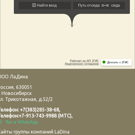
ООО ЛаДина
Россия
,
630051
.
Новосибирск
л. Трикотажная, д.52/2
Телефон:
+7(383)285-38-68
,
Телефон:
+7-913-743-9988 (МТС)
,
Чат в WhatsApp
Сайты группы компаний LaDina