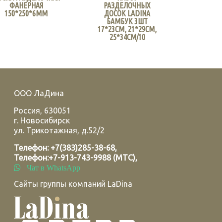
ФАНЕРНАЯ
РАЗДЕЛОЧНЫХ
150*250*6ММ
ДОСОК LADINA
БАМБУК 3ШТ
17*23СМ, 21*29СМ,
25*34СМ/10
ООО ЛаДина
Россия
,
630051
г.
Новосибирск
ул. Трикотажная, д.52/2
Телефон:
+7(383)285-38-68
,
Телефон:
+7-913-743-9988 (МТС)
,
Чат в WhatsApp
Сайты группы компаний LaDina