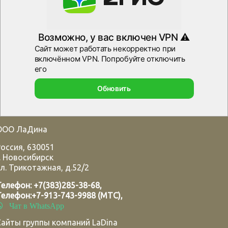
ООО ЛаДина
Россия
,
630051
.
Новосибирск
л. Трикотажная, д.52/2
Телефон:
+7(383)285-38-68
,
Телефон:
+7-913-743-9988 (МТС)
,
Чат в WhatsApp
Сайты группы компаний LaDina