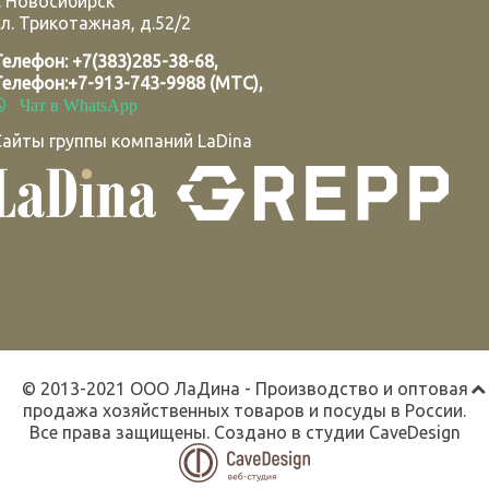
.
Новосибирск
л. Трикотажная, д.52/2
Телефон:
+7(383)285-38-68
,
Телефон:
+7-913-743-9988 (МТС)
,
Чат в WhatsApp
Сайты группы компаний LaDina
© 2013-2021 ООО ЛаДина - Производство и оптовая
продажа хозяйственных товаров и посуды в России.
Все права защищены. Создано в студии
CaveDesign