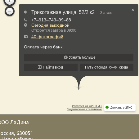
ООО ЛаДина
Россия
,
630051