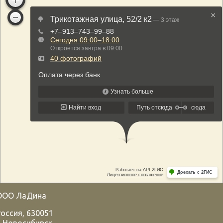
ООО ЛаДина
Россия
,
630051