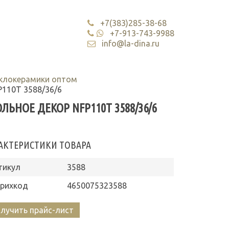
+7(383)285-38-68
+7-913-743-9988
info@la-dina.ru
еклокерамики оптом
110T 3588/36/6
НОЕ ДЕКОР NFP110T 3588/36/6
АКТЕРИСТИКИ ТОВАРА
тикул
3588
рихкод
4650075323588
лучить прайс-лист