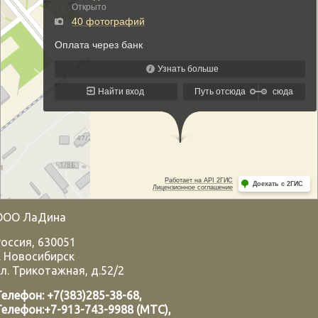
ООО ЛаДина
Россия
,
630051
.
Новосибирск
л. Трикотажная, д.52/2
Телефон:
+7(383)285-38-68
,
Телефон:
+7-913-743-9988 (МТС)
,