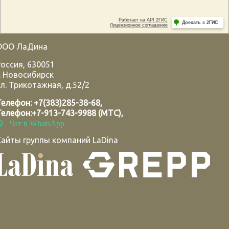
ООО ЛаДина
Россия
,
630051
.
Новосибирск
л. Трикотажная, д.52/2
Телефон:
+7(383)285-38-68
,
Телефон:
+7-913-743-9988 (МТС)
,
Чат в WhatsApp
Сайты группы компаний LaDina