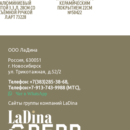
АЛЮМИНИЕВЫЙ
КЕРАМИЧЕСКИМ
ТОЙ 3,3,Л, 28СМ СО
ПОКРЫТИЕМ 22СМ
СЪЁМНОЙ РУЧКОЙ
№50422
Л.АРТ 73228
ООО ЛаДина
Россия
,
630051
г.
Новосибирск
ул. Трикотажная, д.52/2
Телефон:
+7(383)285-38-68
,
Телефон:
+7-913-743-9988 (МТС)
,
Чат в WhatsApp
Сайты группы компаний LaDina