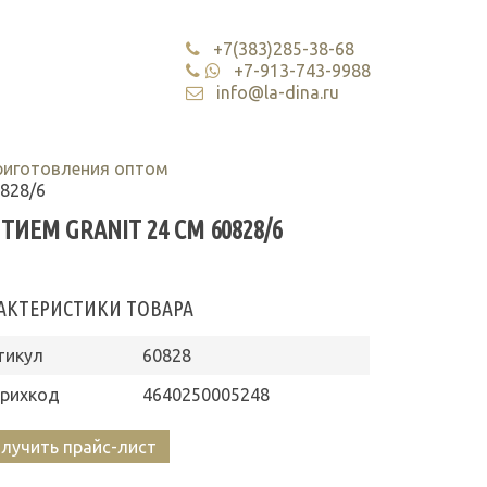
+7(383)285-38-68
+7-913-743-9988
info@la-dina.ru
риготовления оптом
828/6
ЕМ GRANIT 24 СМ 60828/6
АКТЕРИСТИКИ ТОВАРА
тикул
60828
рихкод
4640250005248
лучить прайс-лист