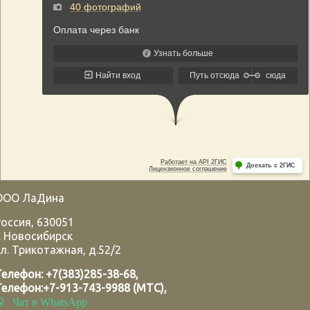
ООО ЛаДина
Россия
,
630051
.
Новосибирск
л. Трикотажная, д.52/2
Телефон:
+7(383)285-38-68
,
Телефон:
+7-913-743-9988 (МТС)
,
Чат в WhatsApp