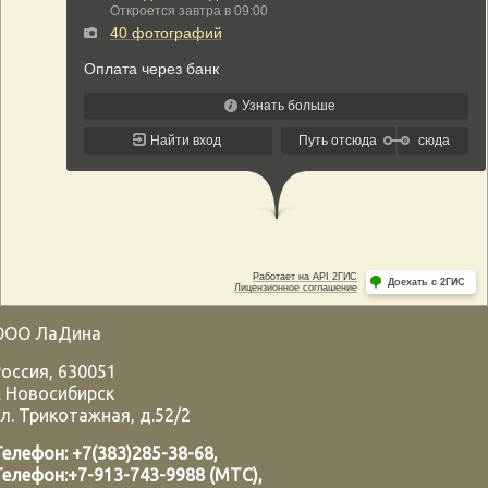
ООО ЛаДина
Россия
,
630051
.
Новосибирск
л. Трикотажная, д.52/2
Телефон:
+7(383)285-38-68
,
Телефон:
+7-913-743-9988 (МТС)
,