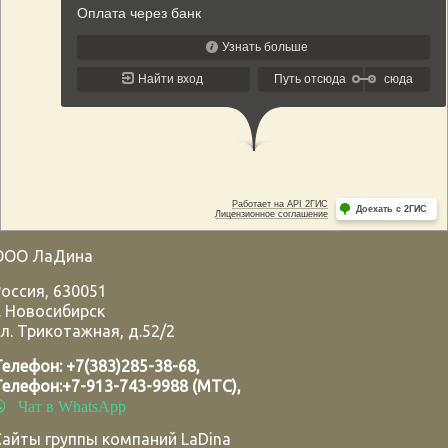
ООО ЛаДина
Россия
,
630051
.
Новосибирск
л. Трикотажная, д.52/2
Телефон:
+7(383)285-38-68
,
Телефон:
+7-913-743-9988 (МТС)
,
Чат в WhatsApp
Сайты группы компаний LaDina