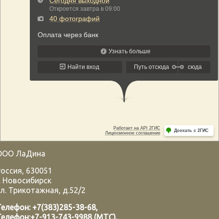
ООО ЛаДина
Россия
,
630051
.
Новосибирск
л. Трикотажная, д.52/2
Телефон:
+7(383)285-38-68
,
Телефон:
+7-913-743-9988 (МТС)
,