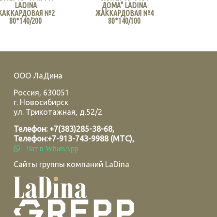
LADINA
ДОМА" LADINA
ЖАККАРДОВАЯ №2
ЖАККАРДОВАЯ №4
80*140/200
80*140/100
ООО ЛаДина
Россия
,
630051
г.
Новосибирск
ул. Трикотажная, д.52/2
Телефон:
+7(383)285-38-68
,
Телефон:
+7-913-743-9988 (МТС)
,
Чат в WhatsApp
Сайты группы компаний LaDina