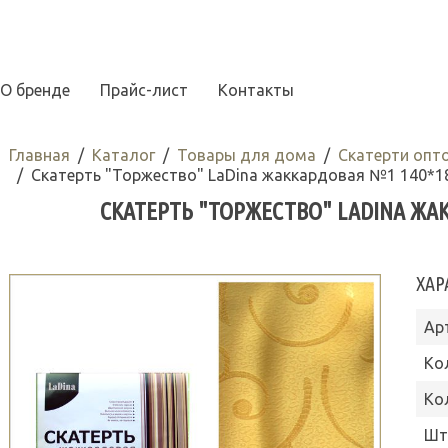
О бренде
Прайс-лист
Контакты
Главная
Каталог
Товары для дома
Скатерти опт
Скатерть "Торжество" LaDina жаккардовая №1 140*1
СКАТЕРТЬ "ТОРЖЕСТВО" LADINA ЖАК
ХАР
Ар
Ко
Ко
Шт