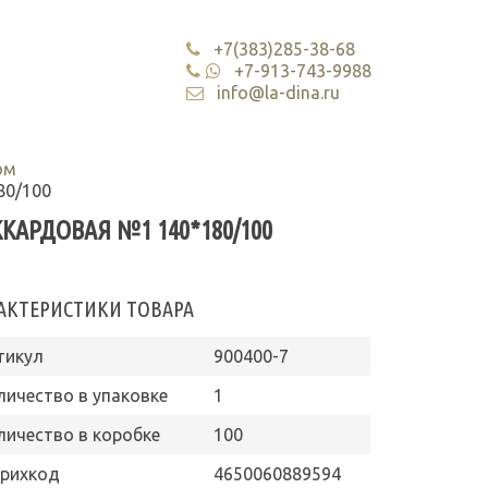
+7(383)285-38-68
+7-913-743-9988
info@la-dina.ru
ом
80/100
КАРДОВАЯ №1 140*180/100
АКТЕРИСТИКИ ТОВАРА
тикул
900400-7
личество в упаковке
1
личество в коробке
100
рихкод
4650060889594