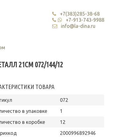
+7(383)285-38-68
+7-913-743-9988
info@la-dina.ru
ом
ЛЛ 21СМ 072/144/12
АКТЕРИСТИКИ ТОВАРА
тикул
072
личество в упаковке
1
личество в коробке
12
рихкод
2000996892946