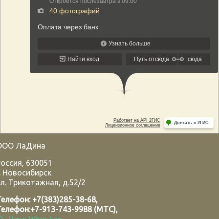
ООО ЛаДина
Россия
,
630051
.
Новосибирск
л. Трикотажная, д.52/2
Телефон:
+7(383)285-38-68
,
Телефон:
+7-913-743-9988 (МТС)
,