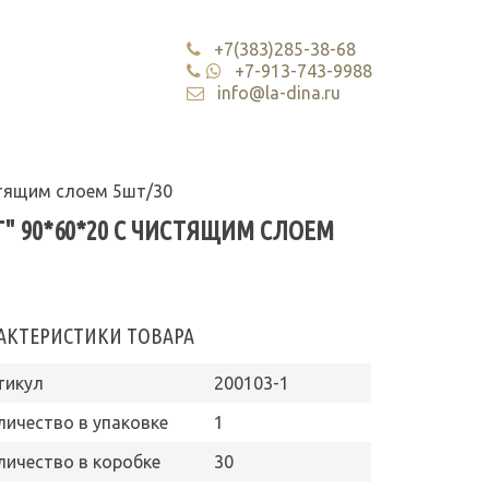
+7(383)285-38-68
+7-913-743-9988
info@la-dina.ru
истящим слоем 5шт/30
T" 90*60*20 С ЧИСТЯЩИМ СЛОЕМ
АКТЕРИСТИКИ ТОВАРА
тикул
200103-1
личество в упаковке
1
личество в коробке
30