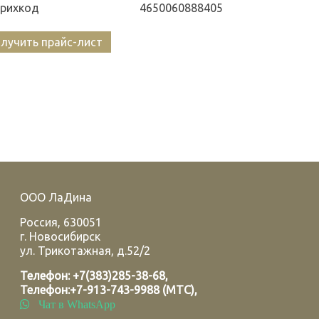
рихкод
4650060888405
лучить прайс-лист
ООО ЛаДина
Россия
,
630051
г.
Новосибирск
ул. Трикотажная, д.52/2
Телефон:
+7(383)285-38-68
,
Телефон:
+7-913-743-9988 (МТС)
,
Чат в WhatsApp