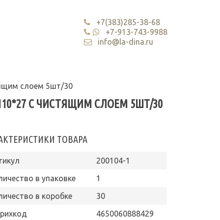
+7(383)285-38-68
+7-913-743-9988
info@la-dina.ru
тящим слоем 5шт/30
110*27 С ЧИСТЯЩИМ СЛОЕМ 5ШТ/30
АКТЕРИСТИКИ ТОВАРА
тикул
200104-1
личество в упаковке
1
личество в коробке
30
рихкод
4650060888429