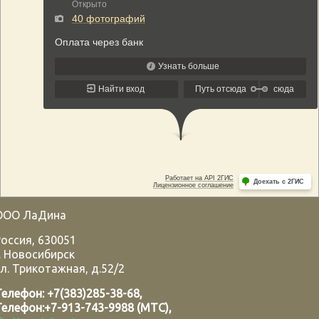
ООО ЛаДина
Россия
,
630051
.
Новосибирск
л. Трикотажная, д.52/2
Телефон:
+7(383)285-38-68
,
Телефон:
+7-913-743-9988 (МТС)
,