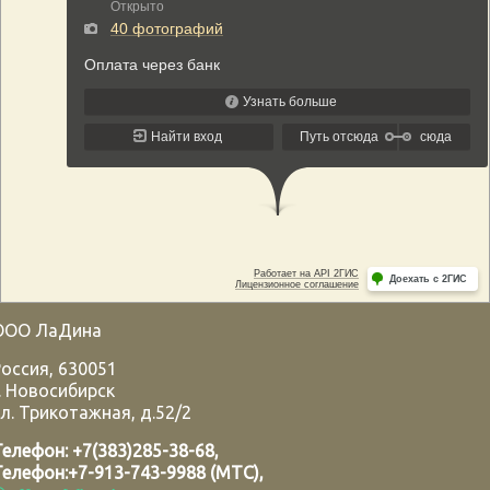
ООО ЛаДина
Россия
,
630051
.
Новосибирск
л. Трикотажная, д.52/2
Телефон:
+7(383)285-38-68
,
Телефон:
+7-913-743-9988 (МТС)
,