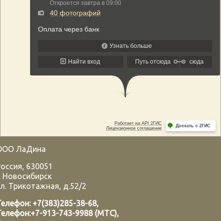
ООО ЛаДина
Россия
,
630051
.
Новосибирск
л. Трикотажная, д.52/2
Телефон:
+7(383)285-38-68
,
Телефон:
+7-913-743-9988 (МТС)
,