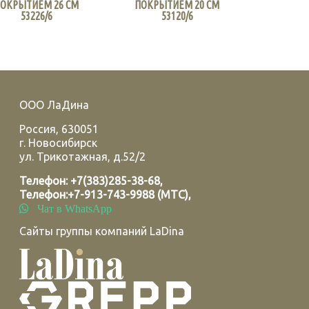
ОКРЫТИЕМ 26 СМ
ПОКРЫТИЕМ 20 СМ
53226/6
53120/6
ООО ЛаДина
Россия
,
630051
г.
Новосибирск
ул. Трикотажная, д.52/2
Телефон:
+7(383)285-38-68
,
Телефон:
+7-913-743-9988 (МТС)
,
Чат в WhatsApp
Сайты группы компаний LaDina