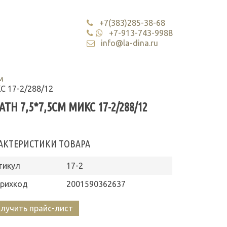
+7(383)285-38-68
+7-913-743-9988
info@la-dina.ru
м
С 17-2/288/12
 7,5*7,5СМ МИКС 17-2/288/12
АКТЕРИСТИКИ ТОВАРА
тикул
17-2
рихкод
2001590362637
лучить прайс-лист