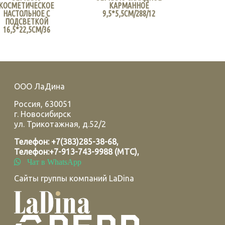
КОСМЕТИЧЕСКОЕ
КАРМАННОЕ
НАСТОЛЬНОЕ С
9,5*5,5СМ/288/12
ПОДСВЕТКОЙ
16,5*22,5СМ/36
ООО ЛаДина
Россия
,
630051
г.
Новосибирск
ул. Трикотажная, д.52/2
Телефон:
+7(383)285-38-68
,
Телефон:
+7-913-743-9988 (МТС)
,
Чат в WhatsApp
Сайты группы компаний LaDina