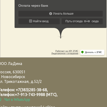
ООО ЛаДина
Россия
,
630051
.
Новосибирск
л. Трикотажная, д.52/2
Телефон:
+7(383)285-38-68
,
Телефон:
+7-913-743-9988 (МТС)
,
Чат в WhatsApp