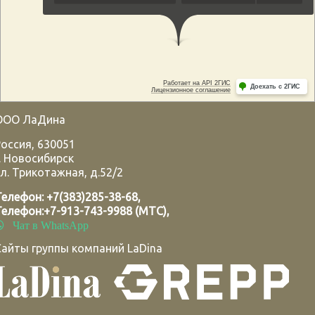
ООО ЛаДина
Россия
,
630051
.
Новосибирск
л. Трикотажная, д.52/2
Телефон:
+7(383)285-38-68
,
Телефон:
+7-913-743-9988 (МТС)
,
Чат в WhatsApp
Сайты группы компаний LaDina