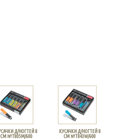
УСАЧКИ Д/НОГТЕЙ 8
КУСАЧКИ Д/НОГТЕЙ 8
СМ №Т805М/600
СМ №Т843W/600