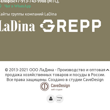
Телефон:
+7-913-743-9988 (МТС)
,
Чат в WhatsApp
Сайты группы компаний LaDina
© 2013-2021 ООО ЛаДина - Производство и оптовая
продажа хозяйственных товаров и посуды в России.
Все права защищены. Создано в студии
CaveDesign