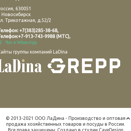
Россия
,
630051
.
Новосибирск
л. Трикотажная, д.52/2
Телефон:
+7(383)285-38-68
,
Телефон:
+7-913-743-9988 (МТС)
,
Чат в WhatsApp
Сайты группы компаний LaDina
© 2013-2021 ООО ЛаДина - Производство и оптовая
продажа хозяйственных товаров и посуды в России.
Все права защищены. Создано в студии
CaveDesign